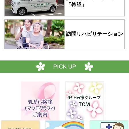
「希望」
2025年09月12日
採用情報
野上病院 調剤事務（正職員）の求人を追加しました。
2025年09月12日
採用情報
訪問リハビリテーション
野上病院 事務職（経理事務）（正職員）の求人を追加しまし
た。
2025年08月08日
お知らせ
PICK UP
のがみ泉州リハビリテーションクリニック お盆休みのお知ら
せ
2025年07月31日
患者・家族様へ
入院料基本料変更のお知らせ
2025年07月25日
お知らせ
電子カルテ更新のお知らせ ※2025年8月1日（金）より