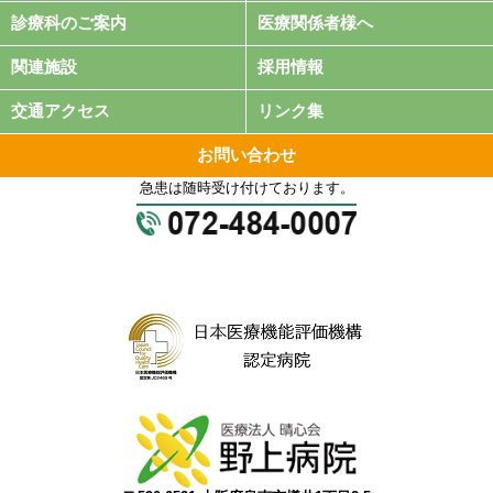
診療科のご案内
医療関係者様へ
2025年03月25日
採用情報
関連施設
採用情報
野上病院 リハビリ助手（正職員）の求人を追加しました。
交通アクセス
リンク集
2025年03月25日
採用情報
野上病院 医師事務作業補助者（正職員）の求人を追加しまし
お問い合わせ
た。
急患は随時受け付けております。
2025年03月19日
お知らせ
2025年3月31日（月）～2025年4月1日（火） 巡回バス代替車
両運行のお知らせ
2025年03月13日
採用情報
野上病院 臨床検査技師（パート）の求人を追加しました。
2025年02月21日
採用情報
野上病院 准看護師（訪問診察同行）（正職員）の求人を追加
しました。