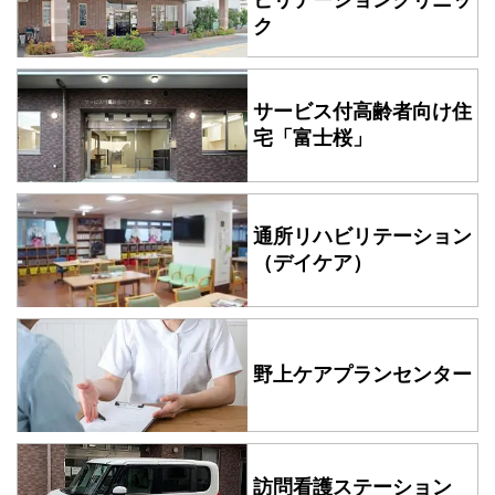
ビリテーションクリニッ
の求人を追加しました。
ク
2025年10月17日
お知らせ
2025年11月2日（日）10：00～14：00 のがみ健康フェスタ
サービス付高齢者向け住
開催のお知らせ
宅
「富士桜」
2025年10月03日
お知らせ
新型コロナウイルスワクチン接種の 「事前予約」について
通所リハビリテーション
2025年10月03日
お知らせ
（デイケア）
季節性インフルエンザワクチン接種の 「事前予約」について
2025年10月03日
採用情報
野上病院 管理栄養士（正職員）（パート）の求人を追加しま
野上ケアプランセンター
した。
2025年10月01日
お知らせ
10/11（土） 巡回バス運休のお知らせ
訪問看護ステーション