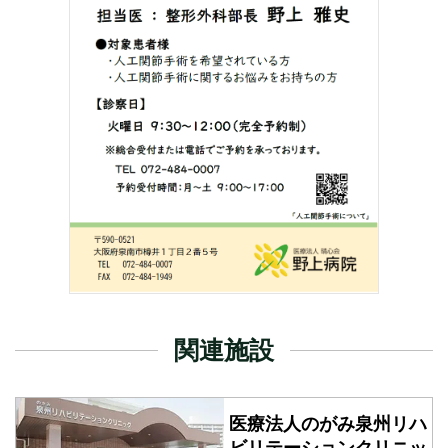
野上病院 管理栄養士（正職員）の求人を追加しました。
2025年12月18日
お知らせ
野上病院 年末年始 巡回バス運行のお知らせ
※12/30（火）は土曜日の運行ダイヤで運行となります
2025年12月18日
お知らせ
野上病院 年末年始_外来診療のお知らせ
2025年11月28日
採用情報
野上病院 看護師（入退院支援）（正職員）の求人を追加しま
した。
2025年11月19日
採用情報
関連施設
野上病院 事務当直者（正職員）の求人を追加しました。
2025年11月02日
採用情報
医療法人のがみ泉州
リハ
野上病院 社会福祉士（医療ソーシャルワーカー）（正職員）