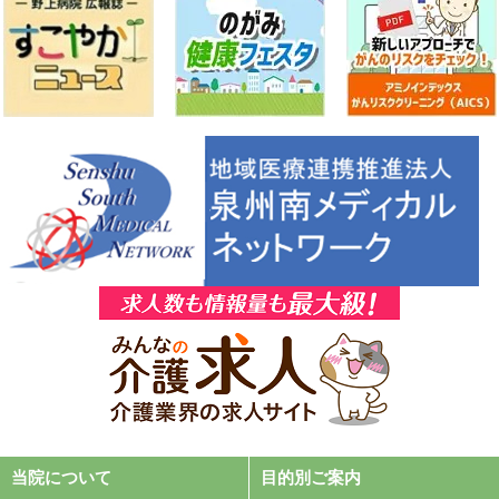
2025年06月19日
採用情報
野上病院 薬剤師（薬局長候補者）（正職員）の求人を追加し
ました。
2025年05月29日
患者・家族様へ
野上病院 「面会制限緩和」のお知らせ ※2025年6月9日
（月）より
2025年05月14日
採用情報
野上病院 看護師（通所リハビリテーション）（正職員）の求
人を追加しました。
2025年05月14日
採用情報
野上病院 施設管理員（パート）の求人を追加しました。
2025年04月24日
お知らせ
2025年5月2日（金）17時 ～ 5月3日（土）12時 外来診療応需
当院について
目的別ご案内
体制の一時休止のお知らせ