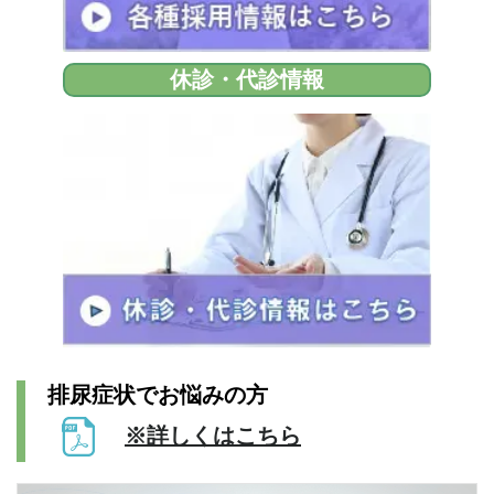
2026年05月23日
患者・家族様へ
野上病院 「面会制限緩和」のお知らせ ※2026年5月18日
休診・代診情報
（月）より
2026年04月25日
採用情報
野上病院 診療放射線技師（正職員）の求人を追加しました。
2026年03月07日
採用情報
野上病院 リハビリスタッフ（入院・外来）（正職員）（パー
ト）の求人を追加しました。
2026年03月07日
採用情報
野上病院 リハビリスタッフ（通所・訪問）（正職員）（パー
排尿症状でお悩みの方
ト）の求人を追加しました。
※詳しくはこちら
2026年02月25日
採用情報
野上病院 臨床検査技師（パート）の求人を追加しました。