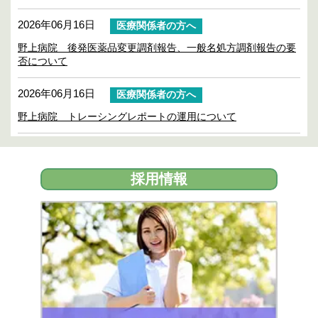
2026年06月16日
医療関係者の方へ
野上病院 後発医薬品変更調剤報告、一般名処方調剤報告の要
否について
2026年06月16日
医療関係者の方へ
野上病院 トレーシングレポートの運用について
2026年06月13日
採用情報
野上病院 准看護師（夜勤専従）（正職員）の求人を追加しま
採用情報
した。
2026年06月13日
採用情報
野上病院 看護師（夜勤専従）（正職員）の求人を追加しまし
た。
2026年05月26日
お知らせ
2026年10月18日（日）に乳がん検査が受診できます。