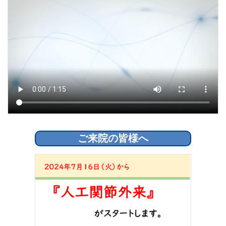
2026年02月21日
採用情報
野上病院 リハビリ(PT・OT・ST）（正職員）の求人を追加し
ました。
2026年02月07日
患者・家族様へ
野上病院 「面会制限緩和」のお知らせ ※2026年3月1日
（日）より
2026年02月07日
採用情報
野上病院 視能訓練士（正職員）（パート）の求人を追加しま
ご来院の皆様へ
した。
2026年02月07日
採用情報
野上病院 眼科助手（正職員）（パート）の求人を追加しまし
た。
2026年01月16日
採用情報