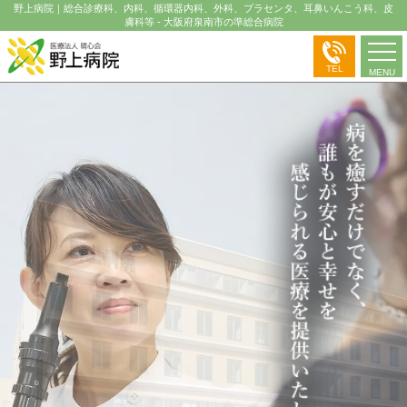
野上病院｜総合診療科、内科、循環器内科、外科、プラセンタ、耳鼻いんこう科、皮
膚科等 - 大阪府泉南市の準総合病院
TEL
MENU