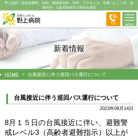
野上病院｜総合診療科、内科、循環器内科、外科、プラセンタ、耳鼻いんこう科、皮
膚科等 - 大阪府泉南市の準総合病院
TEL
MENU
新着情報
HOME
台風接近に伴う巡回バス運行について
台風接近に伴う巡回バス運行について
2023年08月14日
8月１５日の台風接近に伴い、避難警
戒レベル3（高齢者避難指示）以上が