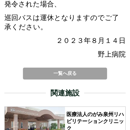
発令された場合、
巡回バスは運休となりますのでご了
承ください。
２０２３年８月１４日
野上病院
一覧へ戻る
関連施設
医療法人のがみ泉州
リハ
ビリテーションクリニッ
ク