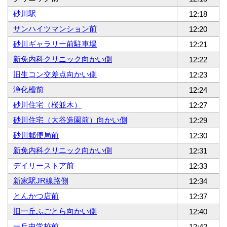
砂川駅
12:18
サンハイツマンション前
12:20
砂川ギャラリー前駐車場
12:21
新免内科クリニック向かい側
12:22
旧生コン交差点向かい側
12:23
浄化槽前
12:24
砂川住宅（桜並木）
12:27
砂川住宅（大谷造園前）向かい側
12:29
砂川郵便局前
12:30
新免内科クリニック向かい側
12:31
デイリーストア前
12:33
新家駅JR線路側
12:34
とんかつ店前
12:37
旧一丘ふごとら向かい側
12:40
一丘中学校前
12:42