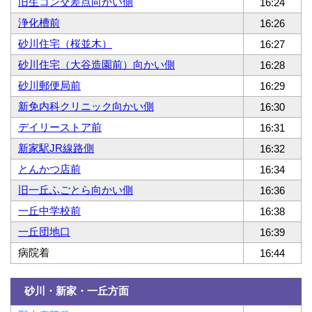
旧生コン交差点向かい側
16:24
浄化槽前
16:26
砂川住宅（桜並木）
16:27
砂川住宅（大谷造園前）向かい側
16:28
砂川郵便局前
16:29
新免内科クリニック向かい側
16:30
デイリーストア前
16:31
新家駅JR線路側
16:32
とんかつ店前
16:34
旧一丘ふごとら向かい側
16:36
一丘中学校前
16:38
一丘団地口
16:39
病院着
16:44
砂川・新家・一丘方面