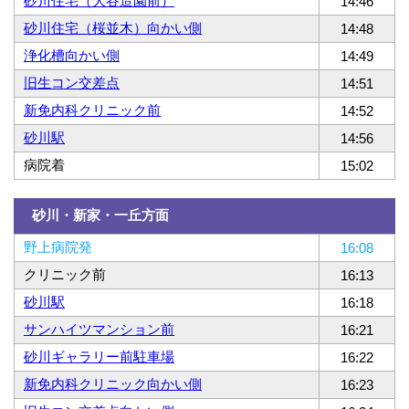
砂川住宅（大谷造園前）
14:46
砂川住宅（桜並木）向かい側
14:48
浄化槽向かい側
14:49
旧生コン交差点
14:51
新免内科クリニック前
14:52
砂川駅
14:56
病院着
15:02
砂川・新家・一丘方面
野上病院発
16:08
クリニック前
16:13
砂川駅
16:18
サンハイツマンション前
16:21
砂川ギャラリー前駐車場
16:22
新免内科クリニック向かい側
16:23