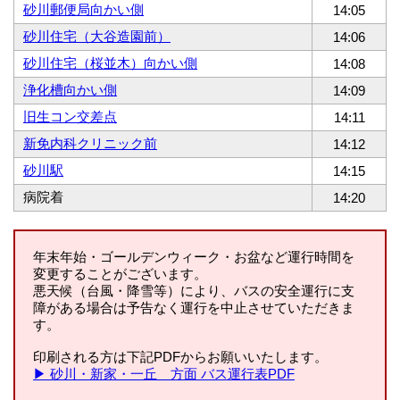
砂川郵便局向かい側
14:05
砂川住宅（大谷造園前）
14:06
砂川住宅（桜並木）向かい側
14:08
浄化槽向かい側
14:09
旧生コン交差点
14:11
新免内科クリニック前
14:12
砂川駅
14:15
病院着
14:20
年末年始・ゴールデンウィーク・お盆など運行時間を
変更することがございます。
悪天候（台風・降雪等）により、バスの安全運行に支
障がある場合は予告なく運行を中止させていただきま
す。
印刷される方は下記PDFからお願いいたします。
▶ 砂川・新家・一丘 方面 バス運行表PDF