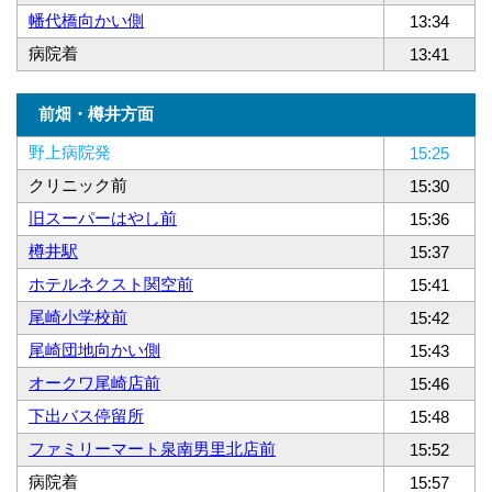
幡代橋向かい側
13:34
病院着
13:41
前畑・樽井方面
野上病院発
15:25
クリニック前
15:30
旧スーパーはやし前
15:36
樽井駅
15:37
ホテルネクスト関空前
15:41
尾崎小学校前
15:42
尾崎団地向かい側
15:43
オークワ尾崎店前
15:46
下出バス停留所
15:48
ファミリーマート泉南男里北店前
15:52
病院着
15:57