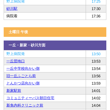
野上病院発
17:25
砂川駅
17:30
病院着
17:36
土曜日 午後
一丘・新家・砂川方面
野上病院発
13:50
一丘団地口
13:53
一丘中学校向かい側
13:54
旧一丘ふごとら前
13:56
とんかつ店向かい側
13:59
新家駅前
14:01
コミュニティーバス朝日住宅
14:02
新免内科クリニック前
14:04