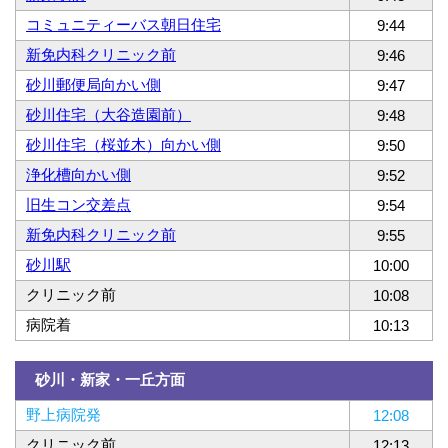
コミュニティーバス朝日住宅
9:44
新免内科クリニック前
9:46
砂川郵便局向かい側
9:47
砂川住宅（大谷造園前）
9:48
砂川住宅（桜並木）向かい側
9:50
浄化槽向かい側
9:52
旧生コン交差点
9:54
新免内科クリニック前
9:55
砂川駅
10:00
クリニック前
10:08
病院着
10:13
砂川・新家・一丘方面
野上病院発
12:08
クリニック前
12:13