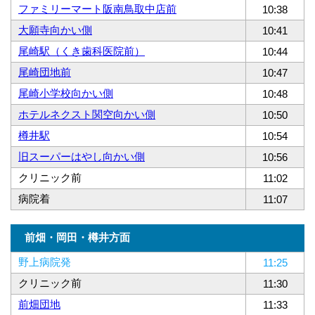
ファミリーマート阪南鳥取中店前
10:38
大願寺向かい側
10:41
尾崎駅（くき歯科医院前）
10:44
尾崎団地前
10:47
尾崎小学校向かい側
10:48
ホテルネクスト関空向かい側
10:50
樽井駅
10:54
旧スーパーはやし向かい側
10:56
クリニック前
11:02
病院着
11:07
前畑・岡田・樽井方面
野上病院発
11:25
クリニック前
11:30
前畑団地
11:33