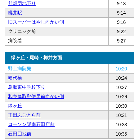
前畑団地下り
9:13
樽井駅
9:14
旧スーパーはやし向かい側
9:16
クリニック前
9:22
病院着
9:27
緑ヶ丘・尾崎・樽井方面
野上病院発
10:20
幡代橋
10:24
鳥取東中学校下り
10:27
和泉鳥取郵便局前向かい側
10:29
緑ヶ丘
10:30
玉田ふごとら前
10:31
ローソン阪南石田店前
10:33
石田団地前
10:35