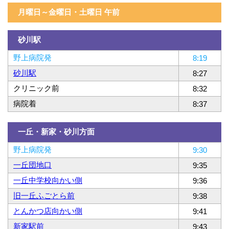
月曜日～金曜日・土曜日 午前
砂川駅
野上病院発
8:19
砂川駅
8:27
クリニック前
8:32
病院着
8:37
一丘・新家・砂川方面
野上病院発
9:30
一丘団地口
9:35
一丘中学校向かい側
9:36
旧一丘ふごとら前
9:38
とんかつ店向かい側
9:41
新家駅前
9:43