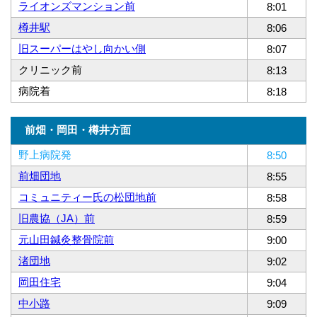
ライオンズマンション前
8:01
樽井駅
8:06
旧スーパーはやし向かい側
8:07
クリニック前
8:13
病院着
8:18
前畑・岡田・樽井方面
野上病院発
8:50
前畑団地
8:55
コミュニティー氏の松団地前
8:58
旧農協（JA）前
8:59
元山田鍼灸整骨院前
9:00
渚団地
9:02
岡田住宅
9:04
中小路
9:09