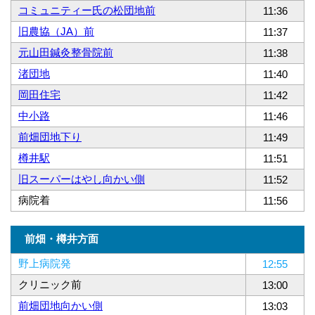
コミュニティー氏の松団地前
11:36
旧農協（JA）前
11:37
元山田鍼灸整骨院前
11:38
渚団地
11:40
岡田住宅
11:42
中小路
11:46
前畑団地下り
11:49
樽井駅
11:51
旧スーパーはやし向かい側
11:52
病院着
11:56
前畑・樽井方面
野上病院発
12:55
クリニック前
13:00
前畑団地向かい側
13:03