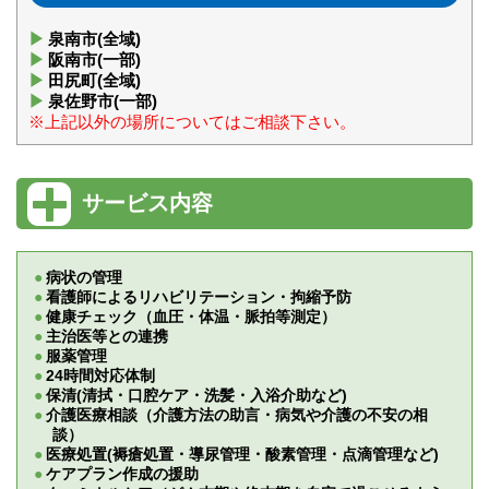
泉南市(全域)
阪南市(一部)
田尻町(全域)
泉佐野市(一部)
※上記以外の場所についてはご相談下さい。
サービス内容
病状の管理
看護師によるリハビリテーション・拘縮予防
健康チェック（血圧・体温・脈拍等測定）
主治医等との連携
服薬管理
24時間対応体制
保清(清拭・口腔ケア・洗髪・入浴介助など)
介護医療相談（介護方法の助言・病気や介護の不安の相
談）
医療処置(褥瘡処置・導尿管理・酸素管理・点滴管理など)
ケアプラン作成の援助