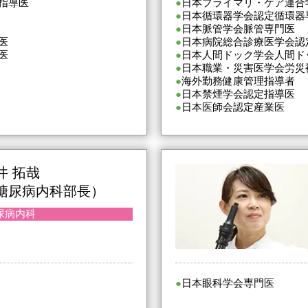
指導医
日本プライマリ・ケア連合
日本循環器学会認定循環器
日本脈管学会脈管専門医
医
日本病院総合診療医学会認
医
日本人間ドック学会人間ド
日本職業・災害医学会労災
海外勤務健康管理指導者
日本禁煙学会認定指導医
日本医師会認定産業医
井 拓哉
糖尿病内科部長）
尿病内科
日本眼科学会専門医