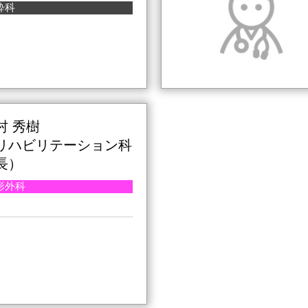
酔科
村 秀樹
リハビリテーション科
長）
形外科