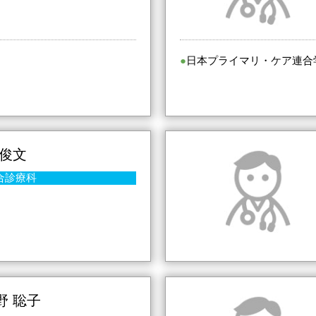
日本プライマリ・ケア連合
 俊文
合診療科
野 聡子