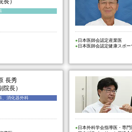
院長）
科
日本医師会認定産業医
日本医師会認定健康スポー
原 長秀
副院長）
科、消化器外科
日本外科学会指導医・専門