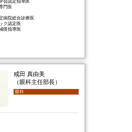
学会認定指導医
専門医
定病院総合診療医
ック認定医
補償指導医
戒田 真由美
（眼科主任部長）
眼科