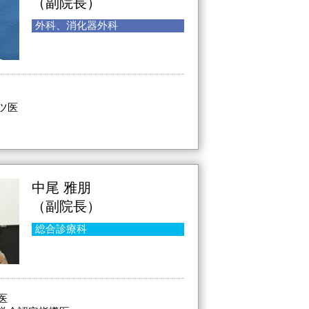
（副院長）
外科、消化器外科
ツ医
中尾 雅朋
（副院長）
総合診療科
医