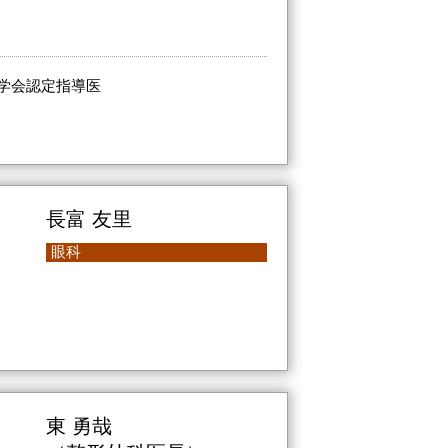
学会認定指導医
長富 友里
眼科
東 勇哉