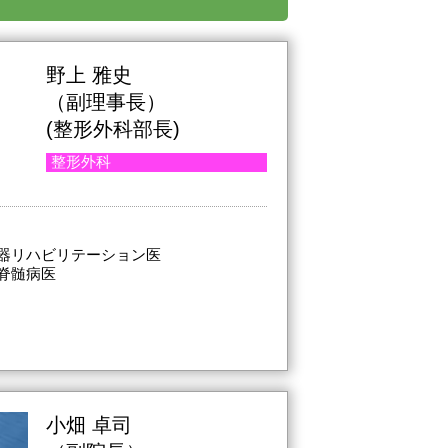
野上 雅史
（副理事長）
(整形外科部長)
整形外科
器リハビリテーション医
脊髄病医
小畑 卓司