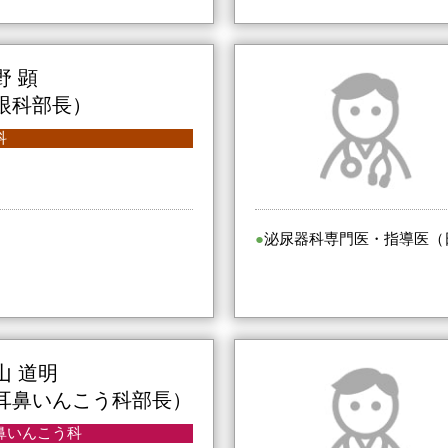
野 顕
眼科部長）
科
泌尿器科専門医・指導医（
山 道明
耳鼻いんこう科部長）
鼻いんこう科