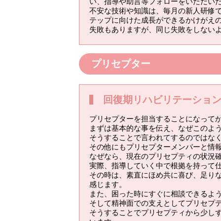
い、指導や助言等フォローをいただい
不安な技術や知識は、毎月の新人研修
テップに向けた成長ができるかけがえ
失敗もありますが、同じ失敗をしない
プリセプター
回復期リハビリテーショ
プリセプターを担当することになって
まずは基本的な事を伝え、なぜこのよ
そうすることで言われてするのではな
その他にもプリセプターメンバーと情
なぜなら、現在のプリセプティの状況
実際、指導していく中で根拠を持って
その時は、素直にほめ共に喜び、足り
感じます。
また、困った時にすぐに相談できるよ
そして精神面での支えとしてプリセプ
そうすることでプリセプティから少し