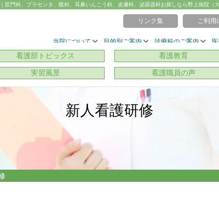
｜肛門科、プラセンタ、眼科、耳鼻いんこう科、皮膚科、泌尿器科お探しなら野上病院（
リンク集
ご利用
当院について
目的別ご案内
診療科のご案内
医
看護部トピックス
看護教育
実習風景
看護職員の声
新人看護研修
修