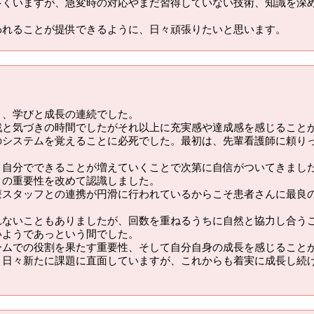
多くいますが、急変時の対応やまだ習得していない技術、知識を深
われることが提供できるように、日々頑張りたいと思います。
と、学びと成長の連続でした。
戦と気づきの時間でしたがそれ以上に充実感や達成感を感じること
のシステムを覚えることに必死でした。最初は、先輩看護師に頼り
、自分でできることが増えていくことで次第に自信がついてきまし
クの重要性を改めて認識しました。
療スタッフとの連携が円滑に行われているからこそ患者さんに最良
れないこともありましたが、回数を重ねるうちに自然と協力し合う
いようであっという間でした。
ームでの役割を果たす重要性、そして自分自身の成長を感じること
く日々新たに課題に直面していますが、これからも着実に成長し続