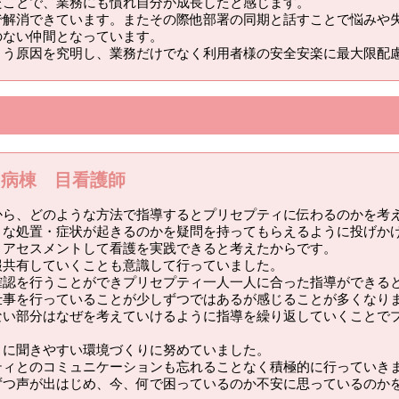
たことで、業務にも慣れ自分が成長したと感じます。
で解消できています。またその際他部署の同期と話すことで悩みや
のない仲間となっています。
よう原因を究明し、業務だけでなく利用者様の安全安楽に最大限配
ン病棟 目看護師
から、どのような方法で指導するとプリセプティに伝わるのかを考
うな処置・症状が起きるのかを疑問を持ってもらえるように投げか
くアセスメントして看護を実践できると考えたからです。
報共有していくことも意識して行っていました。
確認を行うことができプリセプティ一人一人に合った指導ができる
仕事を行っていることが少しずつではあるが感じることが多くなり
ない部分はなぜを考えていけるように指導を繰り返していくことで
うに聞きやすい環境づくりに努めていました。
ティとのコミュニケーションも忘れることなく積極的に行っていき
ずつ声が出はじめ、今、何で困っているのか不安に思っているのか