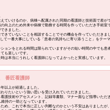
。
覚えていけるのか、病棟へ配属された同期の看護師と技術面で差が
面の向上のため外来や病棟で勤務する時間を作っていただき手術室
ができました。
験できていないことを相談することでその機会を作っていただきま
として一番大事にしている「患者の気持ちに寄り添うこと」をテー
ーションをとれる時間は限られていますがその短い時間の中でも患
とても楽しいです。
た時は本当にうれしく看護師になってよかったと実感しています。
望 番匠看護師
半年以上が経過しました。
携わりたいという強い思いを受け入れていただきました。
ら看護技術やアセスメント、記録等書類、マナー面など指導いただ
L維持の一助となっています。
るため、これで本当に正しい判断なのかという不安はありましたが