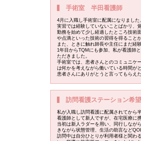
手術室 半田看護師
4月に入職し手術室に配属になりました
実習では経験していないことばかリ、
勤務を始めて少し経過したところ技術
や点滴といった技術の習得を得ること
また、ときに触れ師長や主任にまだ経
1年目からTQMにも参加、私が看護師
ただきました。
手術室では、患者さんとのコミュニケ
は何かを考えながら働いている時間が
患者さんにありがとうと言ってもらえ
訪問看護ステーション希
私が入職し訪問看護に配属されてから
看護師として新人ですが、在宅医療に
当初は新人ラダーを用い、同行しなが
きながら状態管理、生活の助言などQO
訪問中は自分ひとりが利用者様と関わ