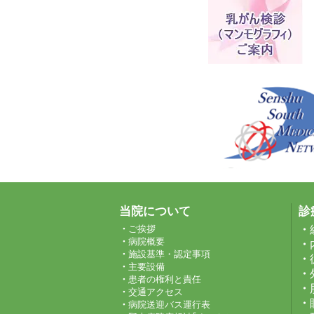
当院について
診
ご挨拶
病院概要
施設基準・認定事項
主要設備
患者の権利と責任
交通アクセス
病院送迎バス運行表