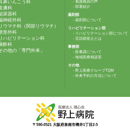
耳鼻いんこう科
- 看護職員の声
- 部署紹介
皮膚科
泌尿器科
薬剤部
脳神経外科
- 薬剤部について
リウマチ科（関節リウマチ）
リハビリテーション部
整形外科
- リハビリテーション部について
リハビリテーション科
- 言語聴覚士とは
麻酔科
事務部
その他の「専門外来」
- 医事課について
- 地域医療相談室
その他
- 野上医療グループTQM
- 外来予約の方法について
〒590-0521 大阪府泉南市樽井1丁目2-5