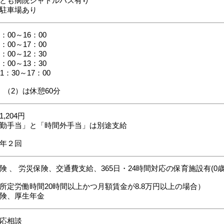
とも病院シャトルバス有り
駐車場あり
：00～16：00
：00～17：00
：00～12：30
：00～13：30
1：30～17：00
、（2）は休憩60分
,204円
勤手当」と「時間外手当」は別途支給
年２回
険 、 労災保険、交通費支給、365日・24時間対応の保育施設有(0歳
所定労働時間20時間以上かつ月額賃金が8.8万円以上の場合）
険、厚生年金
応相談