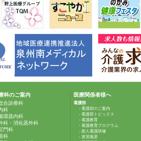
療科のご案内
医療関係者様へ
総合診療科
看護部
- 看護部のご案内
内科
- 看護部トピックス
循環器内科
- 看護教育
外科・消化器外科
- 看護教育プログラム
肛門科
- 新人看護研修
眼科
- 実習風景