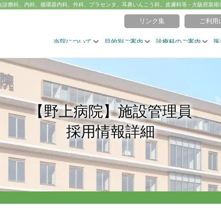
合診療科、内科、循環器内科、外科、プラセンタ、耳鼻いんこう科、皮膚科等 - 大阪府泉南
リンク集
ご利用
当院について
目的別ご案内
診療科のご案内
医
【野上病院】施設管理員
採用情報詳細