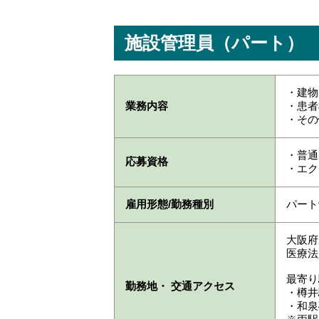
施設管理員（パート）
・建物
業務内容
・患者
・その
・普通
応募資格
・エク
雇用形態/勤務種別
パート
大阪府 
医療法
最寄り
勤務地・ 交通アクセス
・樽井
・和泉