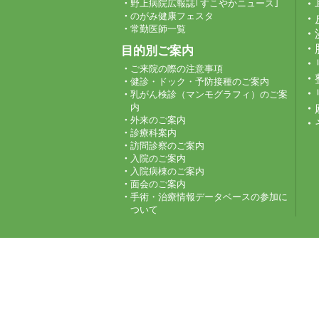
野上病院広報誌｢すこやかニュース｣
のがみ健康フェスタ
常勤医師一覧
目的別ご案内
ご来院の際の注意事項
健診・ドック・予防接種のご案内
乳がん検診（マンモグラフィ）のご案
内
外来のご案内
診療科案内
訪問診察のご案内
入院のご案内
入院病棟のご案内
面会のご案内
手術・治療情報データベースの参加に
ついて