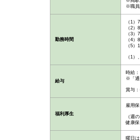
※両駅
※職員
（1）7
（2）8
（3）7
勤務時間
（4）8
（5）1
（1）
時給：1
※「通
給与
賞与：
雇用保
福利厚生
（週の
健康保
曜日は