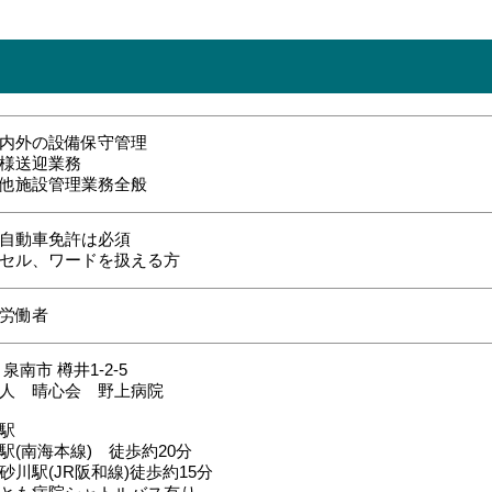
内外の設備保守管理
様送迎業務
他施設管理業務全般
自動車免許は必須
セル、ワードを扱える方
労働者
泉南市 樽井1-2-5
人 晴心会 野上病院
駅
駅(南海本線) 徒歩約20分
砂川駅(JR阪和線)徒歩約15分