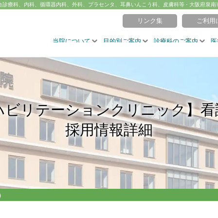
合診療科、内科、循環器内科、外科、プラセンタ、耳鼻いんこう科、皮膚科等 - 大阪府泉南
リンク集
ご利用
当院について
目的別ご案内
診療科のご案内
医
ハビリテーションクリニック】看
採用情報詳細
）