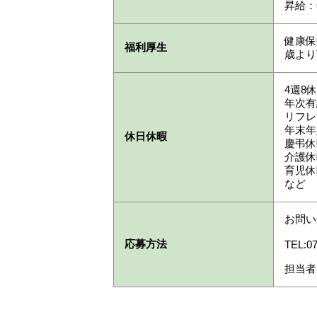
昇給：
健康保
福利厚生
歳より
4週8
年次有
リフレ
年末年
休日休暇
慶弔休
介護休
育児休
など
お問い
応募方法
TEL:07
担当者