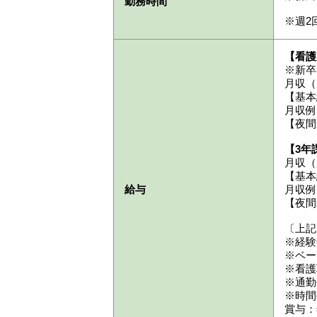
勤務時間
※週2
【看護
※新卒
月収（
【基本
月収例
【夜間
【3年
月収（
【基本
給与
月収例
【夜間
〔上記
※経験
※ベー
※看護
※通勤
※時間
賞与：