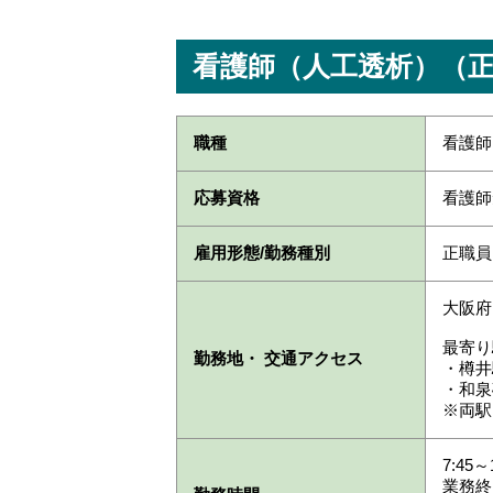
看護師（人工透析）（
職種
看護師
応募資格
看護師
雇用形態/勤務種別
正職員
大阪府 
最寄り
勤務地・ 交通アクセス
・樽井
・和泉
※両駅
7:45～
業務終