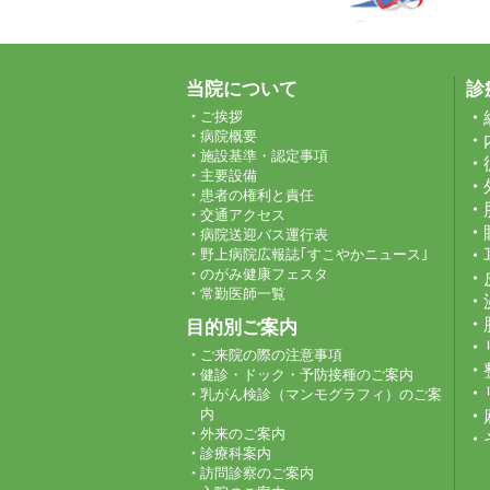
当院について
診
ご挨拶
病院概要
施設基準・認定事項
主要設備
患者の権利と責任
交通アクセス
病院送迎バス運行表
野上病院広報誌｢すこやかニュース｣
のがみ健康フェスタ
常勤医師一覧
目的別ご案内
ご来院の際の注意事項
健診・ドック・予防接種のご案内
乳がん検診（マンモグラフィ）のご案
内
外来のご案内
診療科案内
訪問診察のご案内