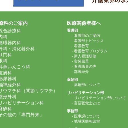
療科のご案内
医療関係者様へ
総合診療科
看護部
- 看護部のご案内
内科
- 看護部トピックス
循環器内科
- 看護教育
外科・消化器外科
- 看護教育プログラム
肛門科
- 新人看護研修
眼科
- 実習風景
耳鼻いんこう科
- 看護職員の声
- 部署紹介
皮膚科
泌尿器科
薬剤部
脳神経外科
- 薬剤部について
リウマチ科（関節リウマチ）
リハビリテーション部
整形外科
- リハビリテーション部について
リハビリテーション科
- 言語聴覚士とは
麻酔科
事務部
その他の「専門外来」
- 医事課について
- 地域医療相談室