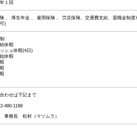
年１回
険 、 厚生年金 、 雇用保険 、 労災保険、交通費支給、退職金制度有
可)
休制
給休暇
ッシュ休暇(4日)
始休暇
暇
暇
暇
合わせは下記まで
2-480-1188
 事務長 松村（マツムラ）