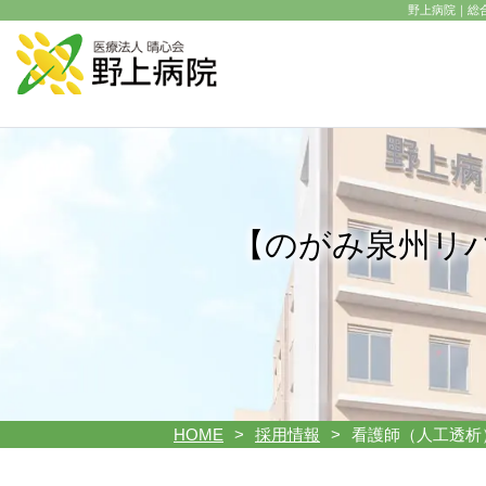
野上病院｜総
【のがみ泉州リ
HOME
採用情報
看護師（人工透析